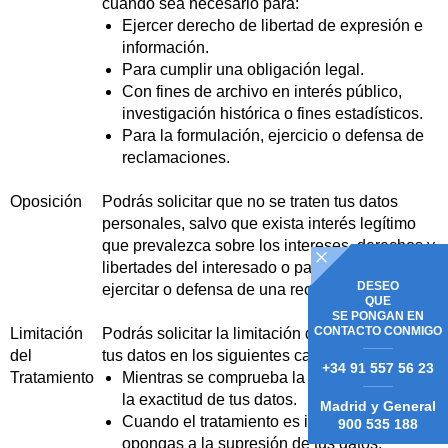
cuando sea necesario para:
Ejercer derecho de libertad de expresión e
información.
Para cumplir una obligación legal.
Con fines de archivo en interés público,
investigación histórica o fines estadísticos.
Para la formulación, ejercicio o defensa de
reclamaciones.
Oposición
Podrás solicitar que no se traten tus datos
personales, salvo que exista interés legítimo
que prevalezca sobre los intereses, derechos y
libertades del interesado o para formular,
DESEO
ejercitar o defensa de una reclamación.
QUE
SE PONGAN EN
CONTACTO CONMIGO
Limitación
Podrás solicitar la limitación del tratamiento de
del
tus datos en los siguientes casos:
+34 91 557 56 23
Tratamiento
Mientras se comprueba la impugnación de
la exactitud de tus datos.
Madrid y General
Cuando el tratamiento es ilícito, pero te
900 535 188
opongas a la supresión de tus datos.