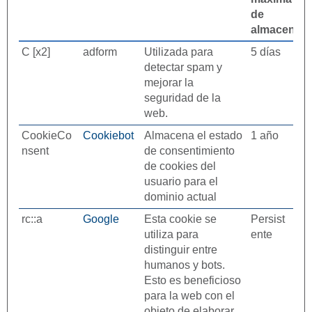
de
almacenam
C [x2]
adform
Utilizada para
5 días
detectar spam y
mejorar la
seguridad de la
web.
CookieCo
Cookiebot
Almacena el estado
1 año
nsent
de consentimiento
de cookies del
usuario para el
dominio actual
rc::a
Google
Esta cookie se
Persist
utiliza para
ente
distinguir entre
humanos y bots.
Esto es beneficioso
para la web con el
objeto de elaborar