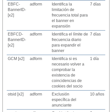
EBFC-
adform
Identifica la
7 días
BannerID-
limitación de
[x2]
frecuencia total para
el banner en
expansión
EBFCD-
adform
Identifica el límite de
7 días
BannerID-
frecuencia diario
[x2]
para expandir el
banner
GCM [x2]
adform
Identifica si es
1 día
necesario volver a
comprobar la
existencia de
coincidencias de
cookies del socio
otsid [x2]
adform
Exclusión
10 años
específica del
anunciante