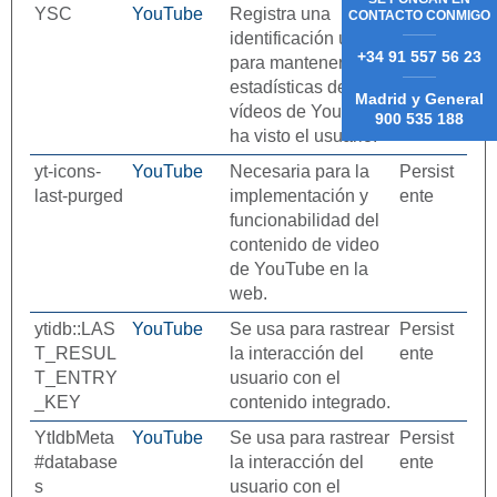
YSC
YouTube
Registra una
Sesión
CONTACTO CONMIGO
identificación única
+34 91 557 56 23
para mantener
estadísticas de qué
Madrid y General
vídeos de YouTube
900 535 188
ha visto el usuario.
yt-icons-
YouTube
Necesaria para la
Persist
last-purged
implementación y
ente
funcionabilidad del
contenido de video
de YouTube en la
web.
ytidb::LAS
YouTube
Se usa para rastrear
Persist
T_RESUL
la interacción del
ente
T_ENTRY
usuario con el
_KEY
contenido integrado.
YtIdbMeta
YouTube
Se usa para rastrear
Persist
#database
la interacción del
ente
s
usuario con el