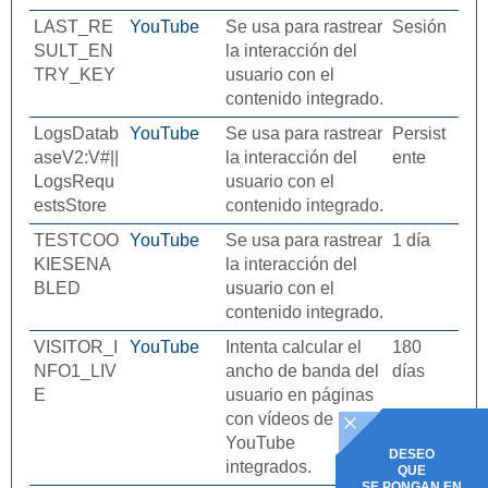
LAST_RE
YouTube
Se usa para rastrear
Sesión
SULT_EN
la interacción del
TRY_KEY
usuario con el
contenido integrado.
LogsDatab
YouTube
Se usa para rastrear
Persist
aseV2:V#||
la interacción del
ente
LogsRequ
usuario con el
estsStore
contenido integrado.
TESTCOO
YouTube
Se usa para rastrear
1 día
KIESENA
la interacción del
BLED
usuario con el
contenido integrado.
VISITOR_I
YouTube
Intenta calcular el
180
NFO1_LIV
ancho de banda del
días
E
usuario en páginas
con vídeos de
YouTube
DESEO
integrados.
QUE
SE PONGAN EN