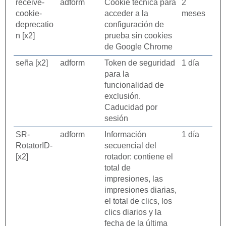
receive-
adform
Cookie técnica para
2
cookie-
acceder a la
meses
deprecatio
configuración de
n [x2]
prueba sin cookies
de Google Chrome
seña [x2]
adform
Token de seguridad
1 día
para la
funcionalidad de
exclusión.
Caducidad por
sesión
SR-
adform
Información
1 día
RotatorID-
secuencial del
[x2]
rotador: contiene el
total de
impresiones, las
impresiones diarias,
el total de clics, los
clics diarios y la
fecha de la última